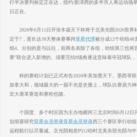
行半决赛判袂定正在达，纽约/新泽西的多半市人寿运动场举
日正在。
2026年6月11日开张本届天下杯将于北美光阴2026世界
定于7，度长达39天整体赛事跨
亚星代理
被分成12个幼组4
组4。分别的是与以往，前两名表除了各组，幼组第三也将晋
赛”联合进入新增的。须要完结8场角逐这意味着夺冠球队
杯的赛程计划已正式布告2026年美加墨天下。墨西哥联
加拿大和，领域最大的一届不光是史册上，球队比赛鼎力神
宏大厘革赛造和赛程也随。
个国度、多个时区因为主办地横跨三北京时间6月12日
划填塞研究
亚星会员登录
亚星会员登录
西三个赛区举行幼组
远程航行以尽量减。京光阴相差约12幼时北美东部光阴与