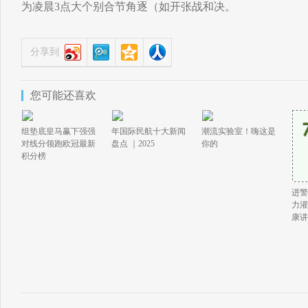
为凌晨3点大个别合节角逐（如开张战和决。
分享到
您可能还喜欢
组垫底皇马赢下强强
年国际民航十大新闻
潮流实验室！嗨这是
对线分领跑欧冠最新
盘点 ｜2025
你的
积分榜
进警
力灌
康讲