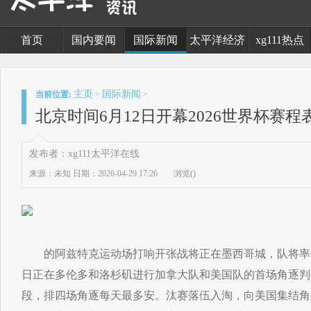
首页
国内要闻
国际新闻
太平洋经济
xg111热点
主页
国际新闻
当前位置:
>
>
北京时间6月12日开幕2026世界杯赛程
发布者：xg111太平洋在线
来源：未知
日期：2026-04-29 17:26
浏览(
)
的阿兹特克运动场打响开张战将正在墨西哥城，队将率先
日正在多伦多和洛杉矶进行加拿大队和美国队的首场角逐判
段，排四场角逐每天最多安。汰赛落伍入淘，向美国集结角