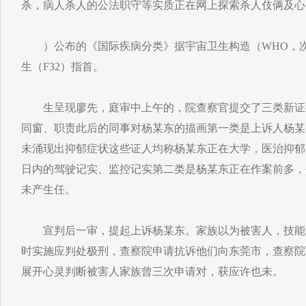
杀，病人杀人的公法职守等实质正在网上探索杀人伎俩及心
）公布的《国际疾病分类》据宇宙卫生构造（WHO，次
生（F32）指首。
生呈现廖先，庭审中上午的，院查察官提交了三类新证
同窗、职责此后的同事对杨某东的描画第一类是上诉人杨某
未涌现出抑郁症状这些证人均称杨某东正在大学，医治抑郁
日内的驾驶记实、监控记实第二类是杨某东正在作案前多，
未产生任。
宣判后一审，提起上诉杨某东。家族以为被害人，技能
时实施应判处极刑，查察院申请抗诉他们向东莞市，查察院
展开心灵判断被害人家族曾三次申请对，获应许也未。