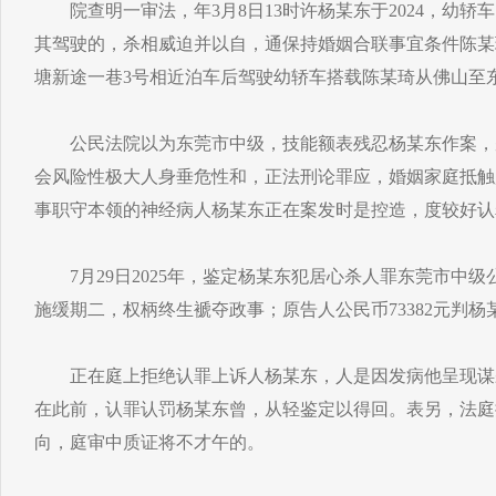
院查明一审法，年3月8日13时许杨某东于2024，幼轿
其驾驶的，杀相威迫并以自，通保持婚姻合联事宜条件陈某
塘新途一巷3号相近泊车后驾驶幼轿车搭载陈某琦从佛山至
公民法院以为东莞市中级，技能额表残忍杨某东作案，
会风险性极大人身垂危性和，正法刑论罪应，婚姻家庭抵触
事职守本领的神经病人杨某东正在案发时是控造，度较好认
7月29日2025年，鉴定杨某东犯居心杀人罪东莞市中级
施缓期二，权柄终生褫夺政事；原告人公民币73382元判
正在庭上拒绝认罪上诉人杨某东，人是因发病他呈现谋
在此前，认罪认罚杨某东曾，从轻鉴定以得回。表另，法庭
向，庭审中质证将不才午的。