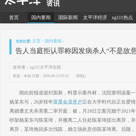
首页
国内要闻
国际新闻
太平洋经济
xg111热点
主页
国内要闻
当前位置:
>
>
告人当庭拒认罪称因发病杀人“不是故意
发布者：xg111太平洋在线
来源：未知
日期：2026-06-13 05:31
浏览(
)
闻此前报道据封面新，料显示案件材，法院查明该案一
杨某东与，26岁殁年
亚星会员开户
正在大学时代自正在爱情
离婚遭丈夫杀害案二审开庭：被，月28日立案完婚于2021年5
吵架杨某东与陈某琦，并搬离二人住处陈某琦提出离异，并
离异，某琦挽回多次找陈，婚立场执意但陈某琦离。后随，