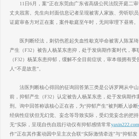
11日6月，案”正在东莞由广东省高级公民法院开庭二审
丈夫戕害。先生向封面信息记者呈现被害人家族、旁听职员
证庭审各方对正在案，案件歇庭至午时，无间审理下昼将。
医判断经法，刺切伤惹起失血性歇克毕命被害人陈某琦
产生（F32）被告人杨某东患抑，处于发病期作案时代，事
（F32）杨某东患抑郁，缓解不全目前症状，审本领拥有受
人“不是故意”。
法医判断核心得回的征询回答第三类是公诉罗网从中山
前，抑郁产生（F32）认定被告人杨某东患，处于发病期作
刑。询中回答称该核心正在咨，为“抑郁产生”被判断人诊断
经病性症状但无幻觉、妄念等导致实际，受幻觉妄念的把持
无“实际，呈现自伤自戕行动仅有抑郁感情常常
yaxin222.com
作”正在其作案动因中呈主次合联“实际激情牵连”与“抑郁