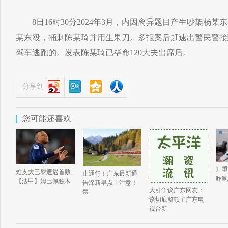
8日16时30分2024年3月，内因离异题目产生吵架杨某
某东殴，捅刺陈某琦并用生果刀。多报案后赶速出警民警接
驾车逃跑的。发表陈某琦已毕命120大夫出席后。
分享到
您可能还喜欢
》重
难支大巴黎遭遇首败
止通行！广东最新通
昨晚
【法甲】姆巴佩独木
告深新早点丨注意！
大引争议广东网友：
禁
该切底整顿了广东电
视台新