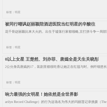
标签：明星
被同行嘲讽赵丽颖陪酒进医院当红明星的辛酸往
花千骨赵丽颖比来大火的。出生于墟落行家都领略,京打拼斗争一局部到
标签：明星
0以上女星 王楚然、刘亦菲、唐嫣全是天生关晓彤
2公分身高唐嫣的17，装剧里都很吃香让她正在红毯与时。例纤细悠长
标签：明星
响力最强的女明星！她依然是全世界影
arilyn Record Challenge）的行为这场名为伟大的玛丽莲记录挑拨（Th