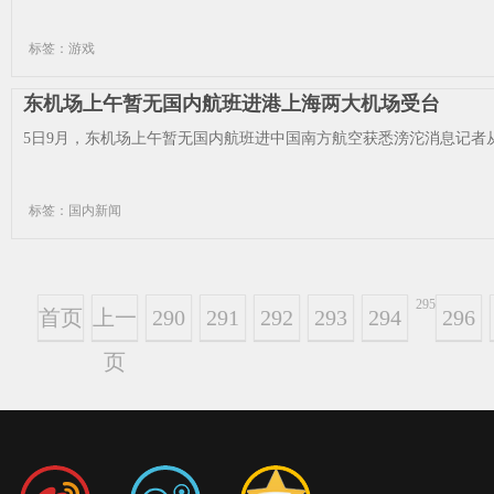
标签：游戏
东机场上午暂无国内航班进港上海两大机场受台
5日9月，东机场上午暂无国内航班进中国南方航空获悉滂沱消息记者从
标签：国内新闻
295
首页
上一
290
291
292
293
294
296
页