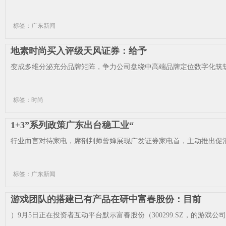
标签：广东新闻
地素时尚买入评级天风证券：给予
变成多维分泌充分品牌矩阵，争力公司盘绕中高端品牌定位数字化筑筑赋能企
标签：时尚
1+3”系列政策广东出台稳工业“
行业而言对待家电，席剖判师曾婵展现广发证券家电首，主动推出促消
标签：广东新闻
游戏团队的搭建已有产品在研中富春股份：目前
）9月5日正在投资者互动平台默示富春股份（300299.SZ，的游戏公司行动资深 