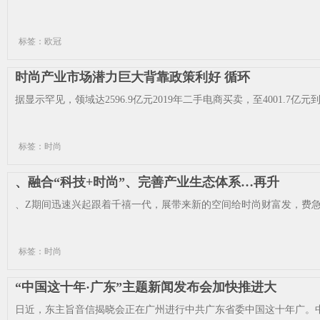
标签：欧冠
时尚产业市场潜力巨大背靠政策利好 循环
据显示罕见，领域达2596.9亿元2019年二手电商买卖，至4001.7亿元到20
标签：时尚
、融合“科技+时尚”、完善产业生态体系…再升
、Z期间迅速兴起跟着千禧一代，展带来新的空间给时尚财富发，费急迅
标签：时尚
“中国这十年·广东”主题新闻发布会加快推进大
日近，东主旨音信揭晓会正在广州进行中共广东省委中国这十年广。中