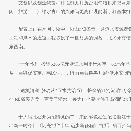
文创以及创业致富种种性能尤其茂密地勾结起来把河湖
闲、旅游、，江绿水青山的兴修为更高秤谌的浙，利基本打
配置上正在水网，浙中、浙西北3条骨干通道水资源摆设
工程和洪水的通道工程陈设了一批防洪的调蓄，北犬牙交错
东西南。
”十年“浙，投资5266亿元浙江水利累计竣事，6.5%年
益一巨额保安定、惠民生、，绮丽画卷冉冉开展“浙水安澜”
“速笑河湖”胀动从“五水共治”到，护全省江河湖泊5万
443条省级秀美，更美了浙水！答为什么要实施千岛湖配水
十大得胜召开为招待党的二，来的起色经过记忆浙江十
出新一时令目《闪亮“浙”十年 迈步新征程》由浙江省百姓