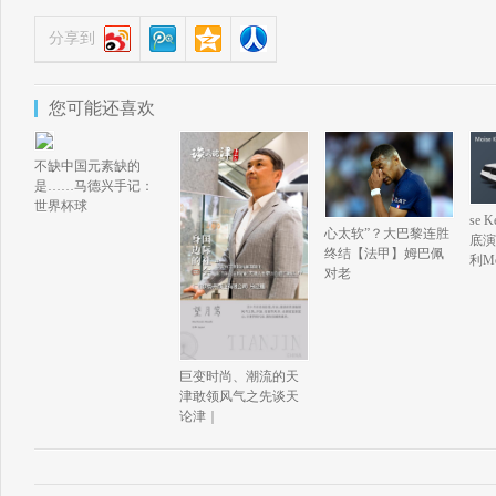
分享到
您可能还喜欢
不缺中国元素缺的
是……马德兴手记：
世界杯球
se
心太软”？大巴黎连胜
底演
终结【法甲】姆巴佩
利Mo
对老
巨变时尚、潮流的天
津敢领风气之先谈天
论津｜