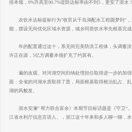
排本领，0%升高至90.7%堤防达标率由不到5，更安了浙水
农饮水达标提标行为”收官从千岛湖配水工程圆梦到“，力
能，摆设无间优化区域水资源，城乡同质饮水率先根基完成
年的配置通过这十，系无间完美防洪工程体，头调蓄洪
许正在源，5亿方调蓄本领扩充了约莫有。
遍的改观、对河湖空间归纳处理担任取得进一步的加强
面：全省的河湖水质取得了普，局面根基取得根治乱占、乱
湖的风貌发。
浙水安澜” 帮力联合富余》本期节目标话题是《守卫“
江省水利厅信息言语人、，浙江这十年来和多人聊一聊，水