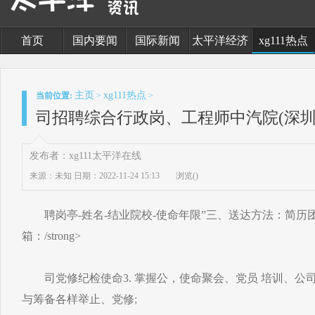
首页
国内要闻
国际新闻
太平洋经济
xg111热点
主页
xg111热点
当前位置:
>
>
司招聘综合行政岗、工程师中汽院(深圳
发布者：xg111太平洋在线
来源：未知
日期：2022-11-24 15:13
浏览(
)
聘岗亭-姓名-结业院校-使命年限”三、送达方法：简历
箱：/strong>
司党修纪检使命3. 掌握公，使命聚会、党员 培训、公
与筹备各样举止、党修;