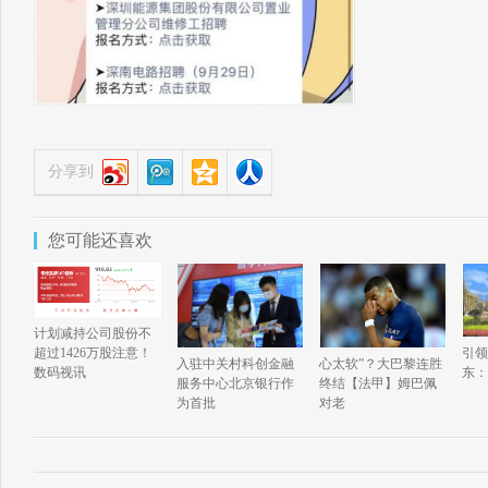
分享到
您可能还喜欢
计划减持公司股份不
引领
超过1426万股注意！
心太软”？大巴黎连胜
入驻中关村科创金融
东：
数码视讯
终结【法甲】姆巴佩
服务中心北京银行作
对老
为首批