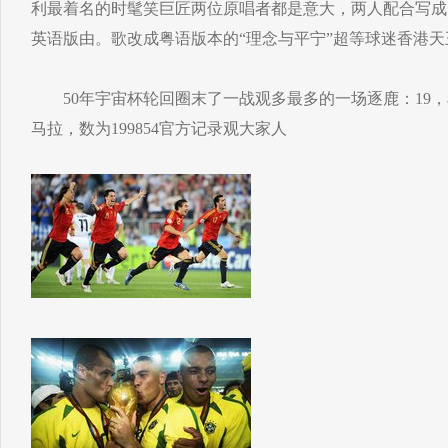
利最着名的时髦笑巨匠两位原唱者都是意大，两人配合写成
英语版由。歌改成粤语版本的“理念与平宁”超等球迷香港
50年宇宙杯轮回圈末了一战观多最多的一场逐鹿：19，
马拉，数为199854官方记录观大家人