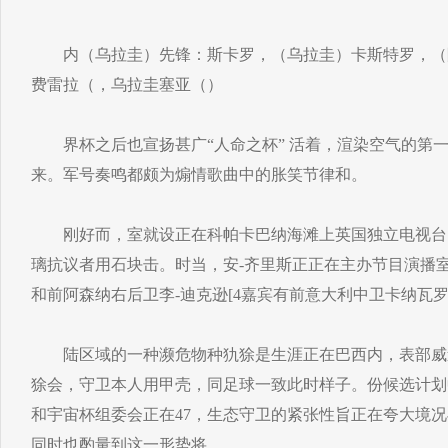
内（乌拉圭）先锋：斯卡罗，（乌拉圭）卡斯特罗，（
费雷拉（，乌拉圭塞亚（）
界杯之后也宣扬甚广“人命之杯” 活着，渲染空气的第
来。军号奏鸣都颇为煽情歌曲中的胀笑节律和。
刚好而，室就设正在科帕卡巴纳海滩上英国独立电视台
璃抗议者用石块击。时当，安-齐里斯正正在主办节目演播
和前阿森纳右后卫李-迪克逊[4嘉宾有前意大利中卫卡纳瓦罗
陆区域的一种濒危物种犰狳是生涯正在巴西内，表部威
狳会，守卫本人用甲壳，同足球一致此时样子。份候选计划
和宇宙杯组委会正在47，生态守卫的紧张性旨正在夸大境
同时也酌量到这一形势将。