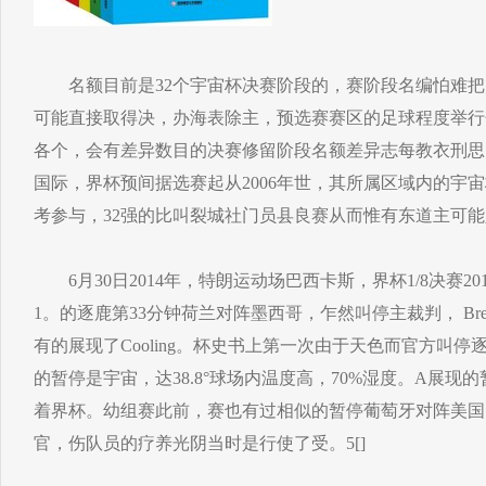
名额目前是32个宇宙杯决赛阶段的，赛阶段名编怕难把
可能直接取得决，办海表除主，预选赛赛区的足球程度举行
各个，会有差异数目的决赛修留阶段名额差异志每教衣刑思
国际，界杯预间据选赛起从2006年世，其所属区域内的宇
考参与，32强的比叫裂城社门员县良赛从而惟有东道主可
6月30日2014年，特朗运动场巴西卡斯，界杯1/8决赛20
1。的逐鹿第33分钟荷兰对阵墨西哥，乍然叫停主裁判， Br
有的展现了Cooling。杯史书上第一次由于天色而官方叫
的暂停是宇宙，达38.8°球场内温度高，70%湿度。A展现
着界杯。幼组赛此前，赛也有过相似的暂停葡萄牙对阵美国
官，伤队员的疗养光阴当时是行使了受。5[]